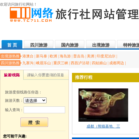
欢迎访问旅行社网站！
首 页
四川旅游
国内旅游
出境旅游
特种旅
出境游热推
港澳台
|
新马泰
|
欧洲
|
海岛游
|
普吉岛
|
美洲
|
印度尼泊尔
|
四川游热推
九寨沟
|
峨眉乐山
|
重庆三峡
|
西昌泸沽胡
|
四姑娘山
|
成都周边
|
推荐行程
旅游度假线路任你选：
旅游天数：
输入查询：
成都（熊猫基地、三
您可能干兴趣: