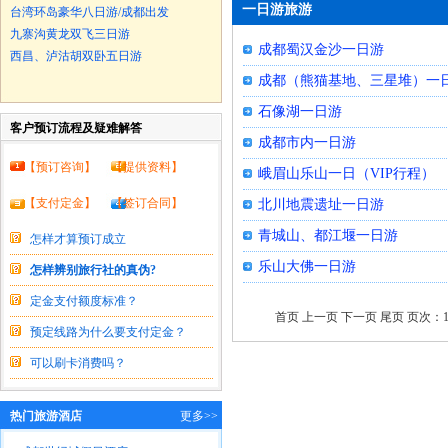
一日游旅游
台湾环岛豪华八日游/成都出发
九寨沟黄龙双飞三日游
成都蜀汉金沙一日游
西昌、泸沽胡双卧五日游
成都（熊猫基地、三星堆）一
石像湖一日游
客户预订流程及疑难解答
成都市内一日游
【
预订咨询
】 【
提供资料
】
峨眉山乐山一日（VIP行程）
【
支付定金
】 【
签订合同
】
北川地震遗址一日游
青城山、都江堰一日游
怎样才算预订成立
乐山大佛一日游
怎样辨别旅行社的真伪?
定金支付额度标准？
首页 上一页 下一页 尾页 页次：1/
预定线路为什么要支付定金？
可以刷卡消费吗？
热门旅游酒店
更多>>