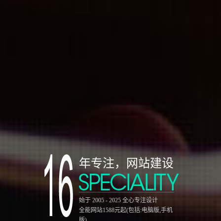
低价网站狂潮
年专注，网站建设
始于 2005 - 2025 全心专注设计
原价:1399元,现在只需要:999元
全能网站1588元起(包括:电脑版,手机
现在就可以拨打网站右侧顶上的电话
版)