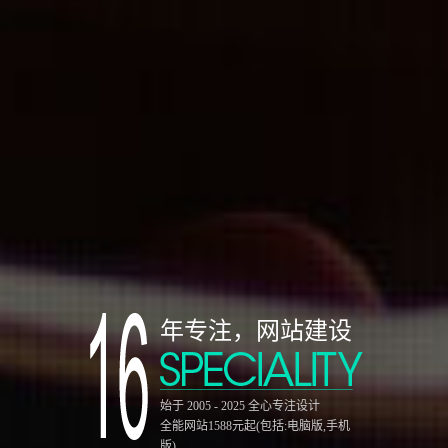
低价网站狂潮
年专注，网站建设
始于 2005 - 2025 全心专注设计
原价:1399元,现在只需要:999元
全能网站1588元起(包括:电脑版,手机
现在就可以拨打网站右侧顶上的电话
版)