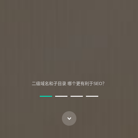
九寨沟旅游网站建设 做九寨沟网站 建九
二级域名和子目录 哪个更有利于SEO？
绵阳网站建设推荐15个经典的重设计(Re
绵阳网页设计新趋势:3D页面效果成为未
绵阳网站建设:网页设计案例解析;绿色调
绵阳网站建设:日式网页设计案例分析
绵阳网站建设:网页设计参考:简约风格设
绵阳网站建设:色彩个性化网页设计:优秀
绵阳企业网站建设误区:模板建站、自助
绵阳旅游网站运营经验:提升旅游网站用