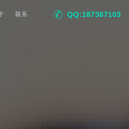
QQ:187367103
于
联系