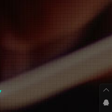
低价网站狂潮
原价:1399元,现在只需要:999元