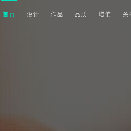
首页
设计
作品
品质
增值
关