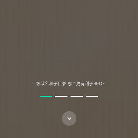
九寨沟旅游网站建设 做九寨沟网站 建九
二级域名和子目录 哪个更有利于SEO？
绵阳网站建设推荐15个经典的重设计(Re
绵阳网页设计新趋势:3D页面效果成为未
绵阳网站建设:网页设计案例解析;绿色调
绵阳网站建设:日式网页设计案例分析
绵阳网站建设:网页设计参考:简约风格设
绵阳网站建设:色彩个性化网页设计:优秀
绵阳企业网站建设误区:模板建站、自助
绵阳旅游网站运营经验:提升旅游网站用