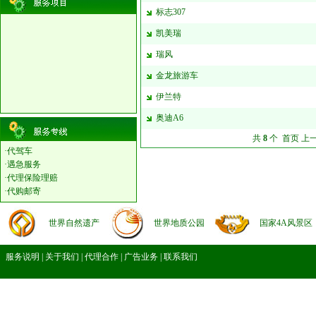
标志307
凯美瑞
瑞风
金龙旅游车
伊兰特
奥迪A6
共
8
个 首页 上
·
代驾车
·
遇急服务
·
代理保险理赔
·
代购邮寄
世界自然遗产
世界地质公园
国家4A风景区
服务说明
|
关于我们
|
代理合作
|
广告业务
|
联系我们