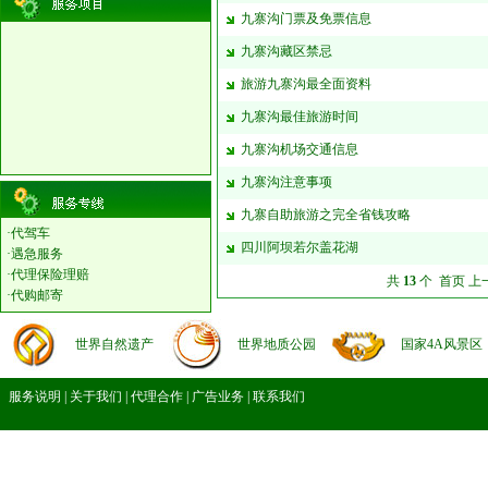
九寨沟门票及免票信息
九寨沟藏区禁忌
旅游九寨沟最全面资料
九寨沟最佳旅游时间
九寨沟机场交通信息
九寨沟注意事项
九寨自助旅游之完全省钱攻略
·
代驾车
四川阿坝若尔盖花湖
·
遇急服务
·
代理保险理赔
共
13
个 首页 上
·
代购邮寄
世界自然遗产
世界地质公园
国家4A风景区
服务说明
|
关于我们
|
代理合作
|
广告业务
|
联系我们